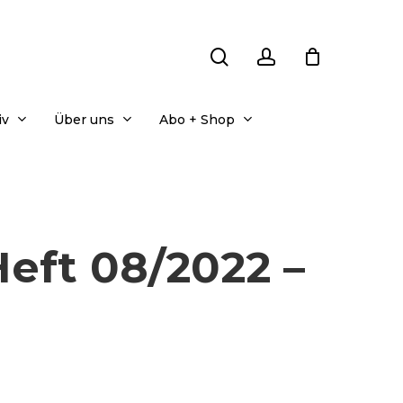
search
account
iv
Über uns
Abo + Shop
eft 08/2022 –