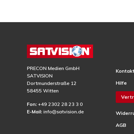
PRECON Medien GmbH
Kontak
SATVISION
Hilfe
Dortmunderstraße 12
58455 Witten
Vertr
Fon:
+49 2302 28 23 3 0
E-Mail:
info@satvision.de
Widerr
AGB