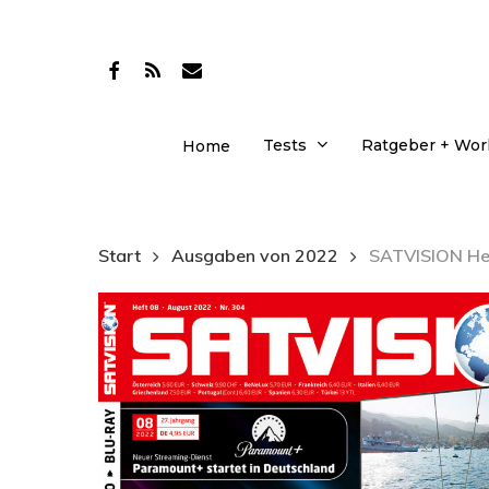
Skip
to
facebook
RSS
email
main
content
Tests
Ratgeber + Wo
Home
Start
Ausgaben von 2022
SATVISION Hef