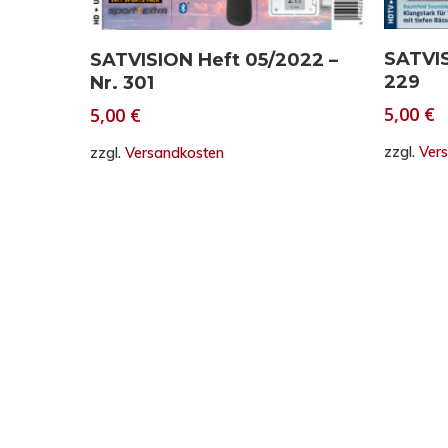
In den Warenkorb
SATVIS
SATVISION Heft 05/2022 –
229
Nr. 301
5,00
€
5,00
€
zzgl.
Ver
zzgl.
Versandkosten