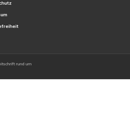
chutz
sum
efreiheit
tschrift rund um