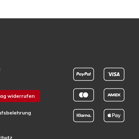
t
ag widerrufen
ufsbelehrung
chutz