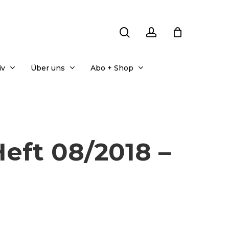
search
account
iv
Über uns
Abo + Shop
eft 08/2018 –