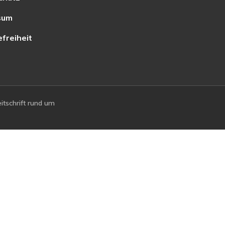
sum
efreiheit
tschrift rund um