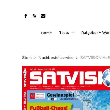
Skip
to
facebook
RSS
email
main
content
Tests
Ratgeber + Wo
Home
Start
Nachbestellservice
SATVISION Heft