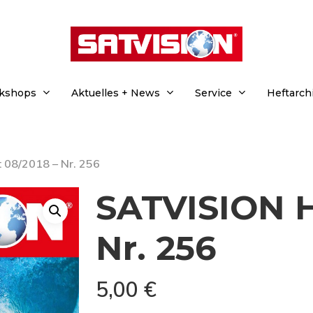
rkshops
Aktuelles + News
Service
Heftarch
 08/2018 – Nr. 256
SATVISION H
Nr. 256
5,00
€