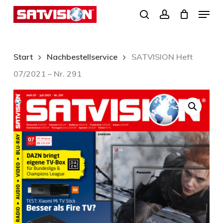
Skip
Menu
search
account
to
Close
main
Menu
content
Start
Nachbestellservice
SATVISION Heft
07/2021 – Nr. 291