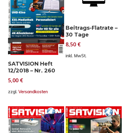
In den Warenkorb
Beitrags-Flatrate –
30 Tage
8,50
€
inkl. MwSt.
In den Warenkorb
SATVISION Heft
12/2018 – Nr. 260
5,00
€
zzgl.
Versandkosten