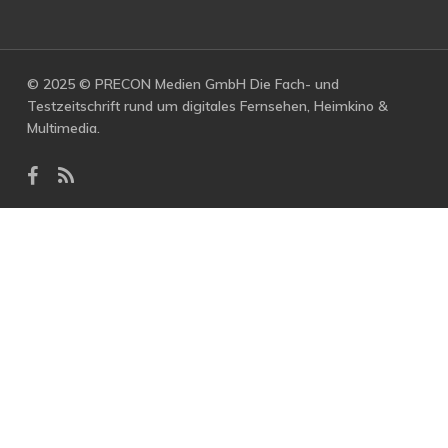
© 2025 © PRECON Medien GmbH Die Fach- und
Testzeitschrift rund um digitales Fernsehen, Heimkino &
Multimedia.
facebook
RSS