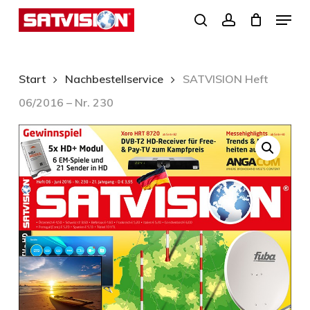
Skip
Menu
search
account
to
Close
main
Menu
content
Start
Nachbestellservice
SATVISION Heft
06/2016 – Nr. 230