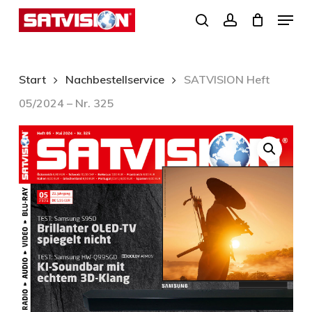
Skip
Menu
search
account
to
Close
main
Menu
content
Start
Nachbestellservice
SATVISION Heft
05/2024 – Nr. 325