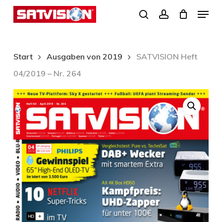
Skip
Menu
search
account
to
Close
main
Menu
content
Start
Ausgaben von 2019
SATVISION Heft
04/2019 – Nr. 264