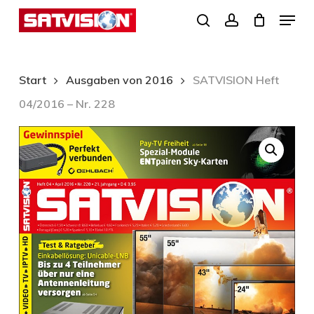
Skip
Menu
search
account
to
Close
main
Menu
content
Start
Ausgaben von 2016
SATVISION Heft
04/2016 – Nr. 228