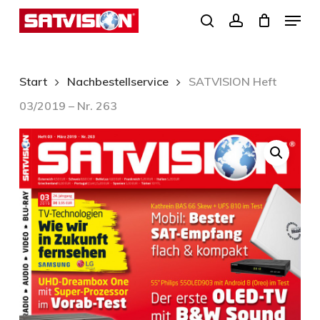
Skip
Menu
search
account
to
Close
main
Menu
content
Start
Nachbestellservice
SATVISION Heft
03/2019 – Nr. 263