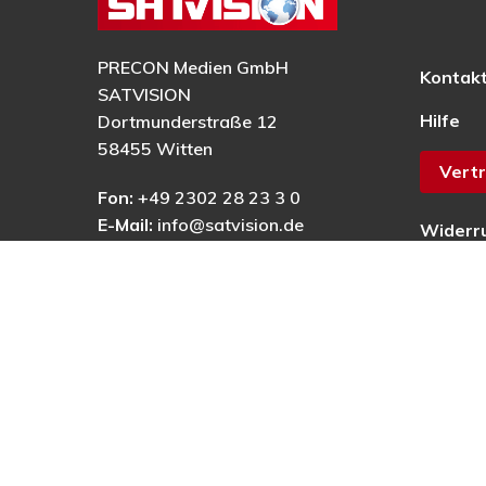
PRECON Medien GmbH
Kontak
SATVISION
Hilfe
Dortmunderstraße 12
58455 Witten
Vertr
Fon:
+49 2302 28 23 3 0
E-Mail:
info@satvision.de
Widerr
AGB
Datens
Impres
Barrier