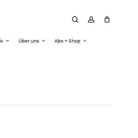
search
account
iv
Über uns
Abo + Shop