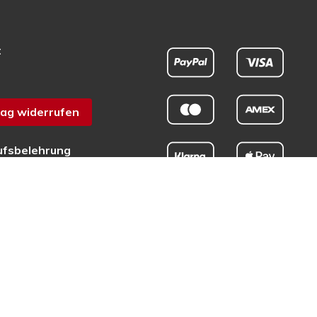
t
ag widerrufen
ufsbelehrung
chutz
sum
efreiheit