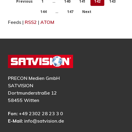
Previous
1
…
140
141
142
143
144
…
147
Next
Feeds |
RSS2
|
ATOM
PRECON Medien GmbH
SATVISION
Dortmunderstraße 12
58455 Witten
Fon:
+49 2302 28 23 3 0
E-Mail:
info@satvision.de