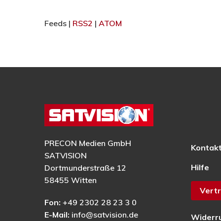
Feeds |
RSS2
|
ATOM
PRECON Medien GmbH
Kontak
SATVISION
Hilfe
Dortmunderstraße 12
58455 Witten
Vertr
Fon:
+49 2302 28 23 3 0
E-Mail:
info@satvision.de
Widerr