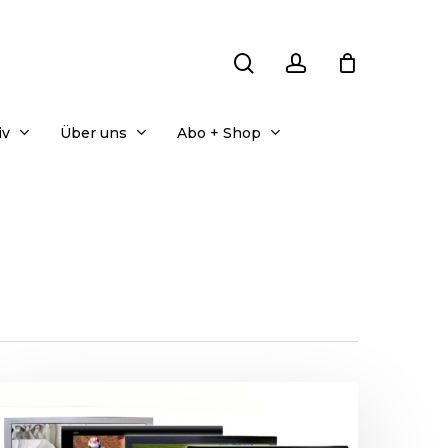
search
account
iv
Über uns
Abo + Shop