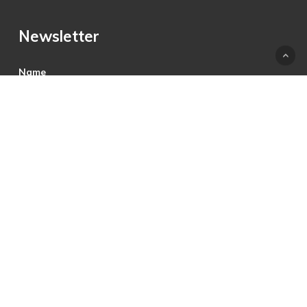
Newsletter
Name
E-Mail
Hiermit akzeptiere ich die Datenschutzbestimmungen.
© 2025 © PRECON Medien GmbH Die Fach- und
Testzeitschrift rund um digitales Fernsehen, Heimkino &