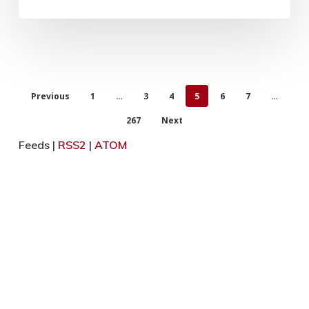
Previous
1
…
3
4
5
6
7
…
267
Next
Feeds |
RSS2
|
ATOM