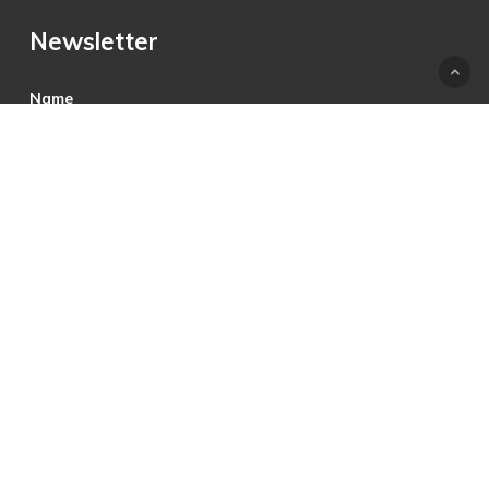
Newsletter
Name
E-Mail
Hiermit akzeptiere ich die Datenschutzbestimmungen.
© 2025 © PRECON Medien GmbH Die Fach- und
Testzeitschrift rund um digitales Fernsehen, Heimkino &