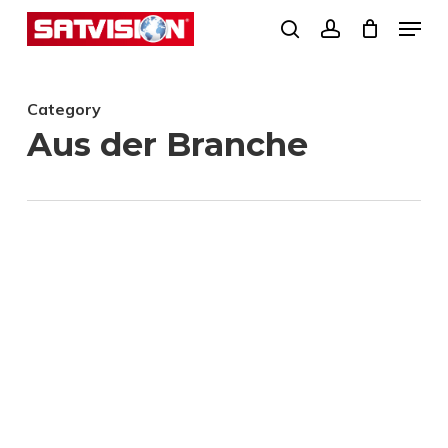
Skip
Menu
search
account
to
Close
main
Menu
Category
content
Aus der Branche