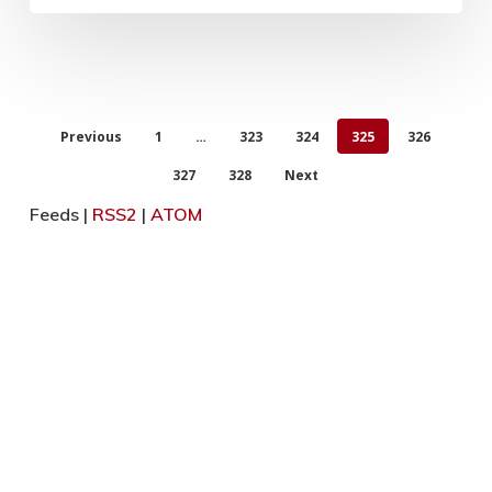
Previous
1
…
323
324
325
326
327
328
Next
Feeds |
RSS2
|
ATOM