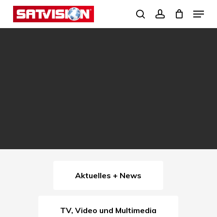
Skip
Menu
search
account
to
Close
main
Menu
content
Aktuelles + News
TV, Video und Multimedia