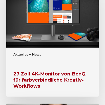
Aktuelles + News
27 Zoll 4K-Monitor von BenQ
für farbverbindliche Kreativ-
Workflows