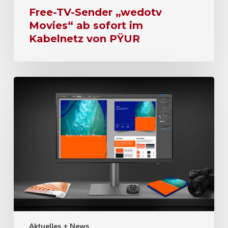
Free-TV-Sender „wedotv
Movies“ ab sofort im
Kabelnetz von PŸUR
Aktuelles + News