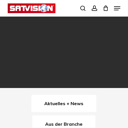
Skip
Menu
search
account
to
Close
main
Menu
content
Aktuelles + News
Aus der Branche