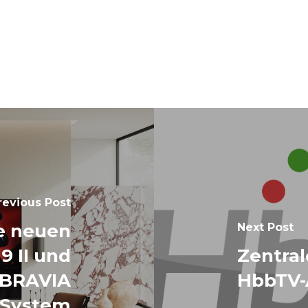
revious Post
ie neuen
Next Post
9 II und
Zentral
s BRAVIA
HbbTV-
 System