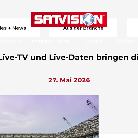
lles + News
Aus der Branche
rkshops
Aktuelles + News
Service
Heftarch
ive-TV und Live-Daten bringen die
27. Mai 2026