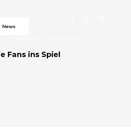
search
account
News
iv
Über uns
Abo + Shop
 Fans ins Spiel