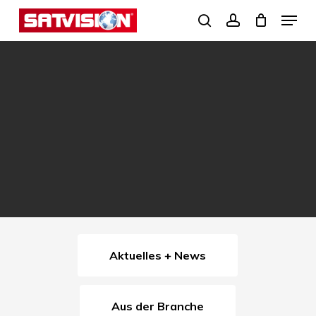
Skip
Menu
search
account
to
Close
main
Menu
content
Aktuelles + News
Aus der Branche