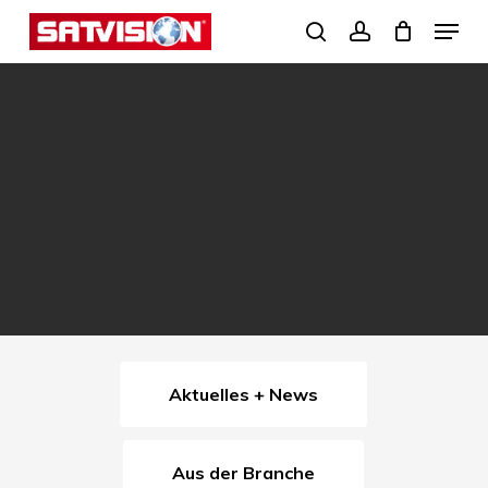
Skip
Menu
search
account
to
Close
main
Menu
content
Aktuelles + News
Aus der Branche