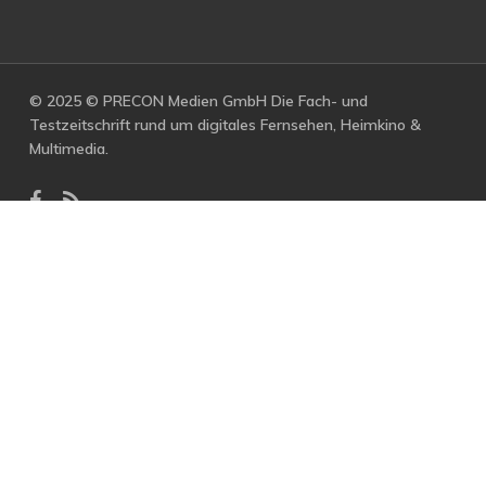
© 2025 © PRECON Medien GmbH Die Fach- und
Testzeitschrift rund um digitales Fernsehen, Heimkino &
Multimedia.
facebook
RSS