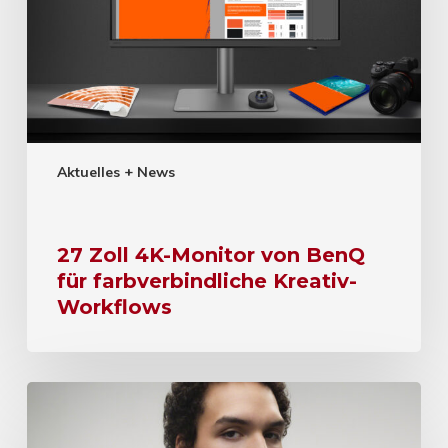
Aktuelles + News
27 Zoll 4K-Monitor von BenQ
für farbverbindliche Kreativ-
Workflows