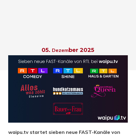
05.
ber 2025
D
ezem
waipu.tv startet sieben neue FAST-Kanäle von