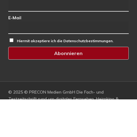
E-Mail
Hiermit akzeptiere ich die Datenschutzbestimmungen.
© 2025 © PRECON Medien GmbH Die Fach- und
Testzeitschrift rund um digitales Fernsehen, Heimkino &
Multimedia.
facebook
RSS