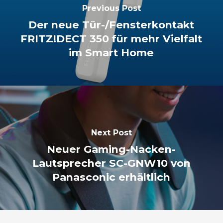
Previous Post
Der neue Tür-/Fensterkontakt
FRITZ!DECT 350 für mehr Vielfalt
im Smart Home
Next Post
Neuer Gaming-Nacken-
Lautsprecher SC-GNW10 von
Panasconic erhältlich