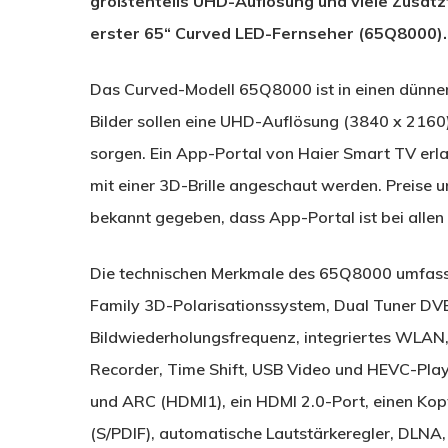
größtenteils UHD-Auflösung und viele Zusatzf
erster 65“ Curved LED-Fernseher (65Q8000).
Das Curved-Modell 65Q8000 ist in einen dünnem
Bilder sollen eine UHD-Auflösung (3840 x 2160
sorgen. Ein App-Portal von Haier Smart TV erla
mit einer 3D-Brille angeschaut werden. Preise 
bekannt gegeben, dass App-Portal ist bei alle
Die technischen Merkmale des 65Q8000 umfasse
Family 3D-Polarisationssystem, Dual Tuner DV
Bildwiederholungsfrequenz, integriertes WLAN
Recorder, Time Shift, USB Video und HEVC-Play
und ARC (HDMI1), ein HDMI 2.0-Port, einen Kopfh
(S/PDIF), automatische Lautstärkeregler, DLNA,