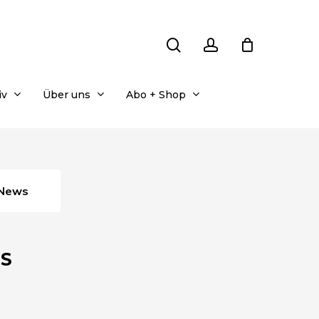
search
account
iv
Über uns
Abo + Shop
News
ES