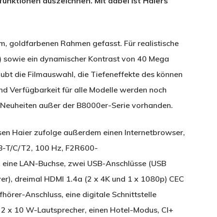
unktionen auszeichnen. Mit dabei ist Haiers
, goldfarbenen Rahmen gefasst. Für realistische
) sowie ein dynamischer Kontrast von 40 Mega
ubt die Filmauswahl, die Tiefeneffekte des können
und Verfügbarkeit für alle Modelle werden noch
n Neuheiten außer der B8000er-Serie vorhanden.
n Haier zufolge außerdem einen Internetbrowser,
B-T/C/T2, 100 Hz, F2R600-
, eine LAN-Buchse, zwei USB-Anschlüsse (USB
er), dreimal HDMI 1.4a (2 x 4K und 1 x 1080p) CEC
örer-Anschluss, eine digitale Schnittstelle
 2 x 10 W-Lautsprecher, einen Hotel-Modus, CI+