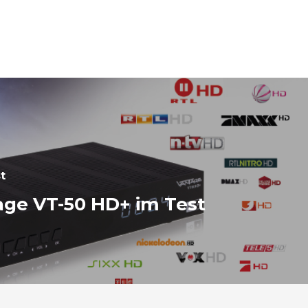
t
age VT-50 HD+ im Test