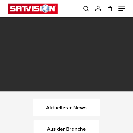
Skip
Menu
search
account
to
Close
main
Menu
content
Aktuelles + News
Aus der Branche