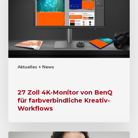
Aktuelles + News
27 Zoll 4K-Monitor von BenQ
für farbverbindliche Kreativ-
Workflows