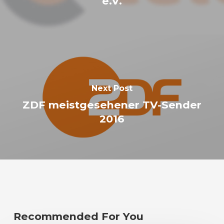
e.V.
Next Post
ZDF meistgesehener TV-Sender
2016
Recommended For You