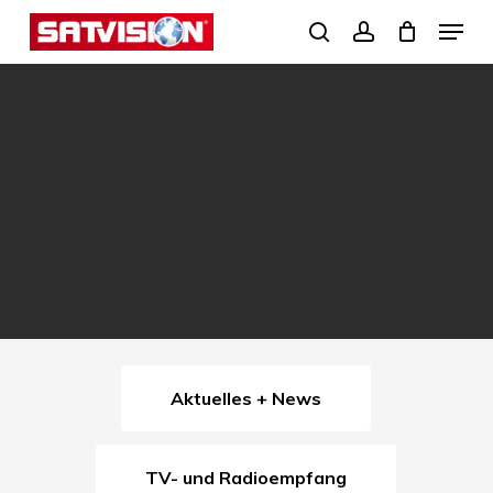
Skip
Menu
search
account
to
Close
main
Menu
content
Aktuelles + News
TV- und Radioempfang