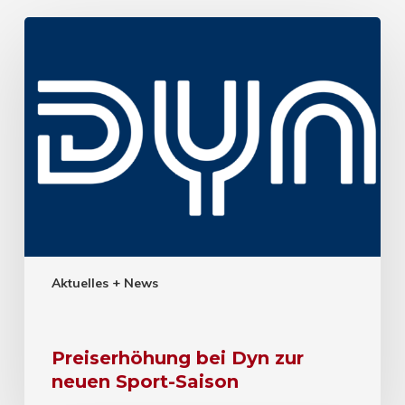
Aktuelles + News
Preiserhöhung bei Dyn zur
neuen Sport-Saison