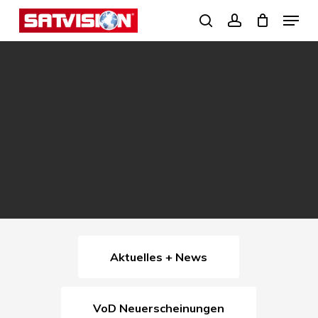
Skip
Menu
search
account
to
Close
main
Menu
content
Aktuelles + News
VoD Neuerscheinungen