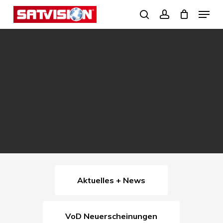
Skip
Menu
search
account
to
Close
main
Menu
content
Aktuelles + News
VoD Neuerscheinungen