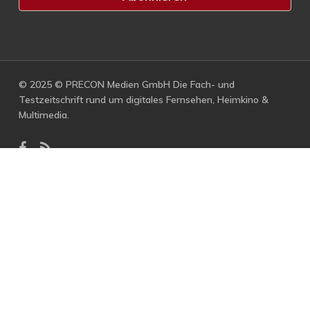
© 2025 © PRECON Medien GmbH Die Fach- und
Testzeitschrift rund um digitales Fernsehen, Heimkino &
Multimedia.
facebook
RSS