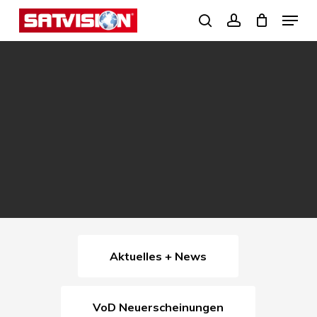
Skip
Menu
search
account
to
Close
main
Menu
content
Aktuelles + News
VoD Neuerscheinungen