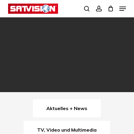
Skip
Menu
search
account
to
Close
main
Menu
content
Aktuelles + News
TV, Video und Multimedia