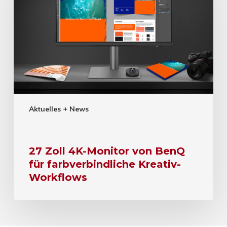
Aktuelles + News
27 Zoll 4K-Monitor von BenQ
für farbverbindliche Kreativ-
Workflows