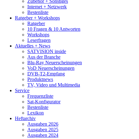
Zubehör + Sonstiges
Internet + Netzwerk
Bestenliste
Ratgeber + Workshops
Ratgeber
10 Fragen & 10 Antworten
Workshops
Leserfragen
Aktuelles + News
SATVISION inside
Aus der Branche
Blu-Ray Neuerscheinungen
VoD Neuerscheinungen
DVB-T2-Empfang
Produktnews
TV, Video und Multimedia
Service
Frequenzliste
Sat-Konfigurator
Bestenliste
Lexikon
Heftarchiv
Ausgaben 2026
Ausgaben 2025
Ausgaben 2024