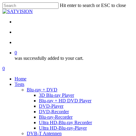
Skip
Hit enter to search or ESC to close
to
Close
main
Search
content
facebook
RSS
email
search
account
0
was successfully added to your cart.
Menu
search
account
0
Menu
Home
Tests
Blu-ray + DVD
3D Blu-ray Player
Blu-ray + HD DVD Player
DVD-Player
DVD-Recorder
Blu-ray-Recorder
Ultra HD-Blu-ray Recorder
Ultra HD-Blu-ray-Player
DVB-T Antennen