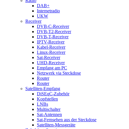
Radio
DAB+
Internetradio
UKW
Receiver
DVB-C-Receiver
DVB-T2-Receiver
DVB-T-Receiver
IPTV-Receiver
Kabel-Receiver
Linux-Receiver
Sat-Receiver
UHD-Receiver
Empfang am PC
Netzwerk via Steckdose
Router
Router
Satelliten-Empfang
DiSEqC-Zubehör
Kopfstellen
LNBs
Multischalter
Sat-Antennen
Sat-Fernsehen aus der Steckdose
Satelliten-Messgeräte