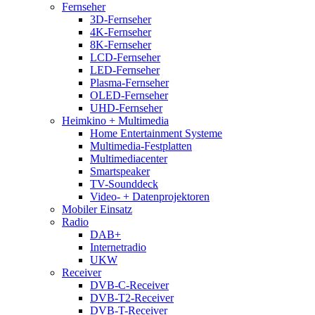
Fernseher
3D-Fernseher
4K-Fernseher
8K-Fernseher
LCD-Fernseher
LED-Fernseher
Plasma-Fernseher
OLED-Fernseher
UHD-Fernseher
Heimkino + Multimedia
Home Entertainment Systeme
Multimedia-Festplatten
Multimediacenter
Smartspeaker
TV-Sounddeck
Video- + Datenprojektoren
Mobiler Einsatz
Radio
DAB+
Internetradio
UKW
Receiver
DVB-C-Receiver
DVB-T2-Receiver
DVB-T-Receiver