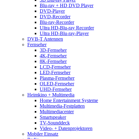
Blu-ray + HD DVD Player
DVD-Player
DVD-Recorder
Blu-ray-Recorder
Ultra HD-Blu-ray Recorder
Ultra HD-Blu-ray-Player
DVB-T Antennen
Fernseher
3D-Fernseher
4K-Fernseher
8K-Fernseher
LCD-Fernseher
LED-Fernseher
Plasma-Fernseher
OLED-Fernseher
UHD-Fernseher
Heimkino + Multimedia
Home Entertainment Systeme
Multimedia-Festplatten
Multimediacenter
Smartspeaker
TV-Sounddeck
Video- + Datenprojektoren
Mobiler Einsatz