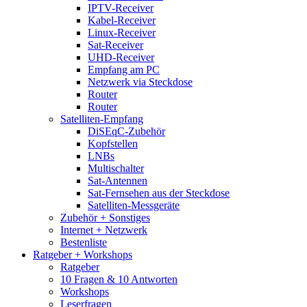
IPTV-Receiver
Kabel-Receiver
Linux-Receiver
Sat-Receiver
UHD-Receiver
Empfang am PC
Netzwerk via Steckdose
Router
Router
Satelliten-Empfang
DiSEqC-Zubehör
Kopfstellen
LNBs
Multischalter
Sat-Antennen
Sat-Fernsehen aus der Steckdose
Satelliten-Messgeräte
Zubehör + Sonstiges
Internet + Netzwerk
Bestenliste
Ratgeber + Workshops
Ratgeber
10 Fragen & 10 Antworten
Workshops
Leserfragen