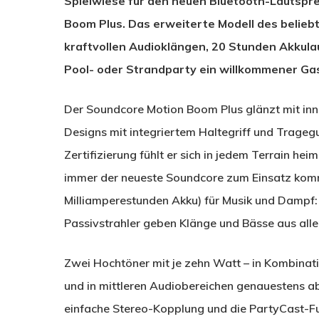
Spielwiese für den neuen Bluetooth-Lautspr
Boom Plus. Das erweiterte Modell des belie
kraftvollen Audioklängen, 20 Stunden Akkulau
Pool- oder Strandparty ein willkommener Gas
Der Soundcore Motion Boom Plus glänzt mit in
Designs mit integriertem Haltegriff und Tragegu
Zertifizierung fühlt er sich in jedem Terrain h
immer der neueste Soundcore zum Einsatz kommt
Milliamperestunden Akku) für Musik und Dampf: 
Passivstrahler geben Klänge und Bässe aus alle
Zwei Hochtöner mit je zehn Watt – in Kombinati
und in mittleren Audiobereichen genauestens ab
einfache Stereo-Kopplung und die PartyCast-Fu