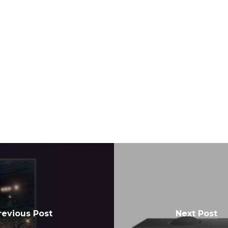
revious Post
Next Post