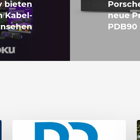
v bieten
Porsche
m Kabel-
neue P
ernsehen
PDB90