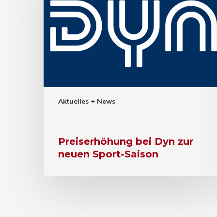
Aktuelles + News
Preiserhöhung bei Dyn zur
neuen Sport-Saison