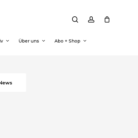
search
account
iv
Über uns
Abo + Shop
News