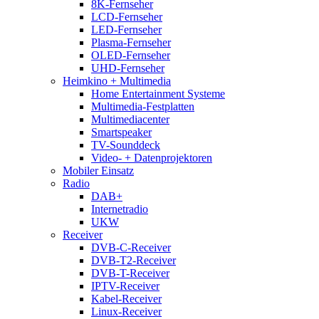
8K-Fernseher
LCD-Fernseher
LED-Fernseher
Plasma-Fernseher
OLED-Fernseher
UHD-Fernseher
Heimkino + Multimedia
Home Entertainment Systeme
Multimedia-Festplatten
Multimediacenter
Smartspeaker
TV-Sounddeck
Video- + Datenprojektoren
Mobiler Einsatz
Radio
DAB+
Internetradio
UKW
Receiver
DVB-C-Receiver
DVB-T2-Receiver
DVB-T-Receiver
IPTV-Receiver
Kabel-Receiver
Linux-Receiver