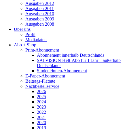
Ausgaben 2012
Ausgaben 2011
Ausgaben 2010
Ausgaben 2009
Ausgaben 2008
Über uns
Profil
Mediadaten
Abo + Shop
Print-Abonnement
Abonnement innerhalb Deutschlands
SATVISION Heft-Abo für 1 Jahr – außerhalb
Deutschlands
Student:innen-Abonnement
E-Paper-Abonnement
Beitrags-Flatrate
Nachbestellservice
2026
2025
2024
2023
2022
2021
2020
2019