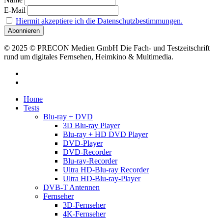
E-Mail
Hiermit akzeptiere ich die Datenschutzbestimmungen.
© 2025 © PRECON Medien GmbH Die Fach- und Testzeitschrift
rund um digitales Fernsehen, Heimkino & Multimedia.
facebook
RSS
Close
Home
Menu
Tests
Blu-ray + DVD
3D Blu-ray Player
Blu-ray + HD DVD Player
DVD-Player
DVD-Recorder
Blu-ray-Recorder
Ultra HD-Blu-ray Recorder
Ultra HD-Blu-ray-Player
DVB-T Antennen
Fernseher
3D-Fernseher
4K-Fernseher