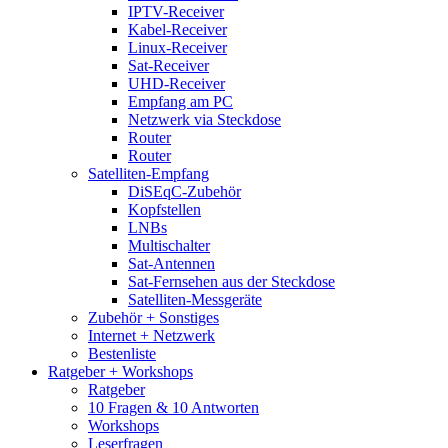
IPTV-Receiver
Kabel-Receiver
Linux-Receiver
Sat-Receiver
UHD-Receiver
Empfang am PC
Netzwerk via Steckdose
Router
Router
Satelliten-Empfang
DiSEqC-Zubehör
Kopfstellen
LNBs
Multischalter
Sat-Antennen
Sat-Fernsehen aus der Steckdose
Satelliten-Messgeräte
Zubehör + Sonstiges
Internet + Netzwerk
Bestenliste
Ratgeber + Workshops
Ratgeber
10 Fragen & 10 Antworten
Workshops
Leserfragen