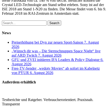
breite Farbskala von ca. 140 % von sRGB. Besucher können die
Crystal LED-Technologie am Stand selbst erleben. Sony ist auf der
ISE 2018 am Stand 1-N20 zu finden. Die Messe findet vom 6. bis 9.
Februar 2018 im RAI-Zentrum in Amsterdam statt.
Search
News
Preiserhöhung bei Dyn zur neuen Sport-Saison
7. August
2026
„Wünsch dir was – Die Sternschnuppen Space Night“ live
auf ARD Twitch
7. August 2026
GFU und ZVEI initiieren IFA Leaders & Policy Dialogue
6.
August 2026
Free-TV-Sender „wedotv Movies“ ab sofort im Kabelnetz
von PŸUR
6. August 2026
Außerdem erhältlich
Testberichte und Ratgeber. Verbraucherorientiert. Praxisnah.
Transparent