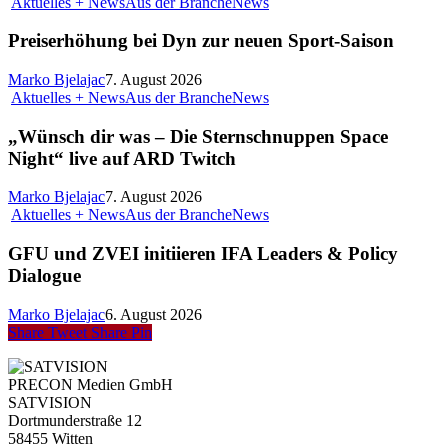
Aktuelles + News
Aus der Branche
News
Preiserhöhung bei Dyn zur neuen Sport-Saison
Marko Bjelajac
7. August 2026
Aktuelles + News
Aus der Branche
News
„Wünsch dir was – Die Sternschnuppen Space
Night“ live auf ARD Twitch
Marko Bjelajac
7. August 2026
Aktuelles + News
Aus der Branche
News
GFU und ZVEI initiieren IFA Leaders & Policy
Dialogue
Marko Bjelajac
6. August 2026
Share
Tweet
Share
Pin
PRECON Medien GmbH
SATVISION
Dortmunderstraße 12
58455 Witten