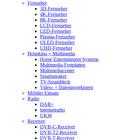
Fernseher
3D-Fernseher
4K-Fernseher
8K-Fernseher
LCD-Fernseher
LED-Fernseher
Plasma-Fernseher
OLED-Fernseher
UHD-Fernseher
Heimkino + Multimedia
Home Entertainment Systeme
Multimedia-Festplatten
Multimediacenter
Smartspeaker
TV-Sounddeck
Video- + Datenprojektoren
Mobiler Einsatz
Radio
DAB+
Internetradio
UKW
Receiver
DVB-C-Receiver
DVB-T2-Receiver
DVB-T-Receiver