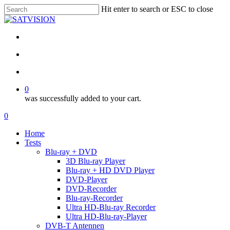
Skip
Hit enter to search or ESC to close
to
Close
main
Search
content
facebook
RSS
email
search
account
0
was successfully added to your cart.
Menu
search
account
0
Menu
Home
Tests
Blu-ray + DVD
3D Blu-ray Player
Blu-ray + HD DVD Player
DVD-Player
DVD-Recorder
Blu-ray-Recorder
Ultra HD-Blu-ray Recorder
Ultra HD-Blu-ray-Player
DVB-T Antennen