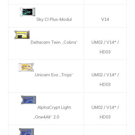
Sky CI Plus-Modul
V14
Deltacam Twin „Cobra“
UM02 / V14* /
HD03
Unicam Evo „Troja“
UM02 / V14* /
HD03
AlphaCrypt Light
UM02 / V14* /
„One4All“ 2.0
HD03