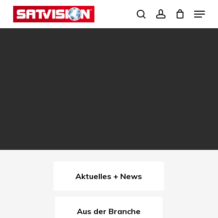
Skip
Menu
search
account
to
Close
main
Menu
content
Aktuelles + News
Aus der Branche