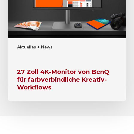
Aktuelles + News
27 Zoll 4K-Monitor von BenQ
für farbverbindliche Kreativ-
Workflows