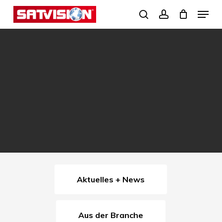
Skip
Menu
search
account
to
Close
main
Menu
content
Aktuelles + News
Aus der Branche