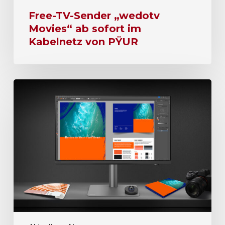
Free-TV-Sender „wedotv
Movies“ ab sofort im
Kabelnetz von PŸUR