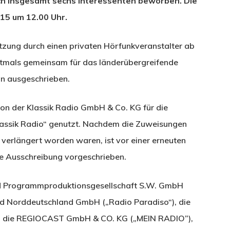
ch insgesamt sechs Interessenten beworben. Die
15 um 12.00 Uhr.
tzung durch einen privaten Hörfunkveranstalter ab
stmals gemeinsam für das länderübergreifende
n ausgeschrieben.
on der Klassik Radio GmbH & Co. KG für die
assik Radio“ genutzt. Nachdem die Zuweisungen
 verlängert worden waren, ist vor einer erneuten
e Ausschreibung vorgeschrieben.
FM Programmproduktionsgesellschaft S.W. GmbH
nd Norddeutschland GmbH („Radio Paradiso“), die
, die REGIOCAST GmbH & CO. KG („MEIN RADIO”),