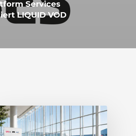
tform Services
iert LIQUID VOD