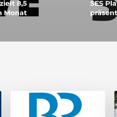
ielt 8,5
SES Pla
m Monat
präsent