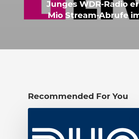
Junges WDR-Radio erz
Mio Stream-Abrufe i
Recommended For You