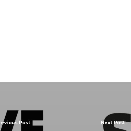
revious Post
Next Post