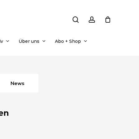
search
account
iv
Über uns
Abo + Shop
News
en