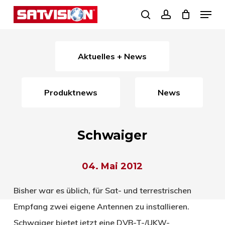
Skip
Menu
search
account
to
Close
main
Menu
content
Aktuelles + News
Produktnews
News
Schwaiger
04. Mai 2012
Bisher war es üblich, für Sat- und terrestrischen
Empfang zwei eigene Antennen zu installieren.
Schwaiger bietet jetzt eine DVB-T-/UKW-