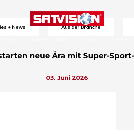
lles + News
Aus der Branche
rkshops
Aktuelles + News
Service
Heftarch
starten neue Ära mit Super-Spo
03. Juni 2026