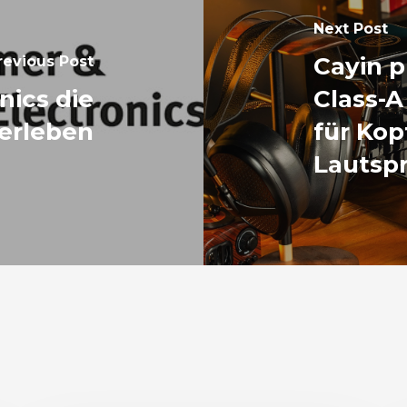
Next Post
Cayin p
revious Post
nics die
Class-A
erleben
für Kop
Lautsp