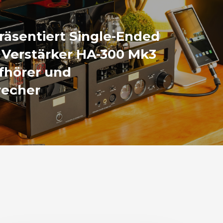
räsentiert Single-Ended
 Verstärker HA-300 Mk3
fhörer und
recher