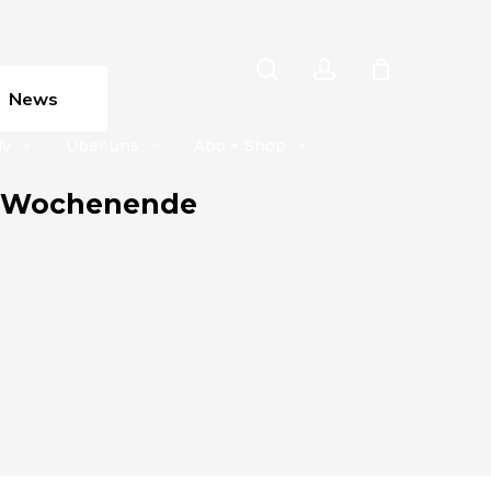
search
account
News
iv
Über uns
Abo + Shop
rt-Wochenende