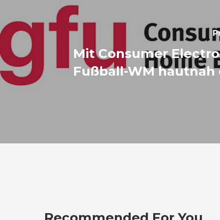
P
Mit Consumer Electro
Fußball-WM hautnah 
Recommended For You