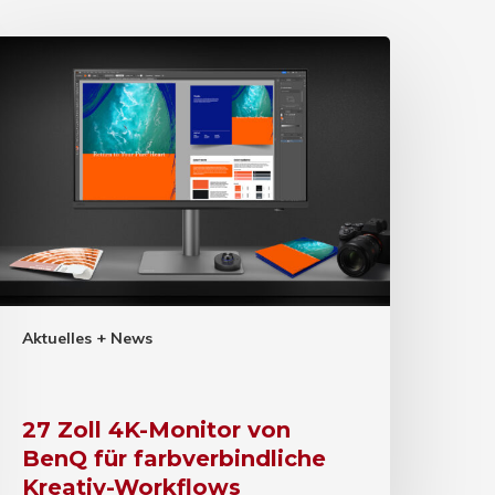
Aktuelles + News
27 Zoll 4K-Monitor von
BenQ für farbverbindliche
Kreativ-Workflows