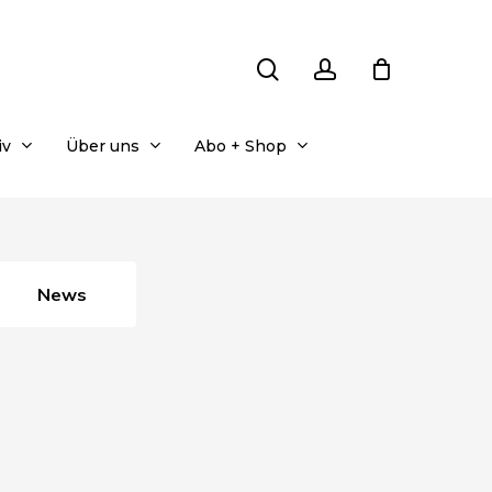
search
account
iv
Über uns
Abo + Shop
News