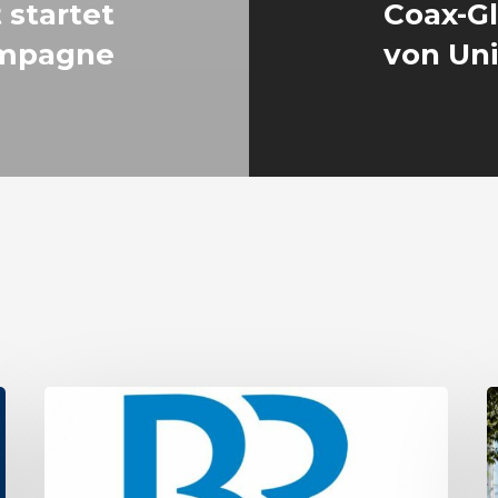
 startet
Coax-Gl
ampagne
von Un