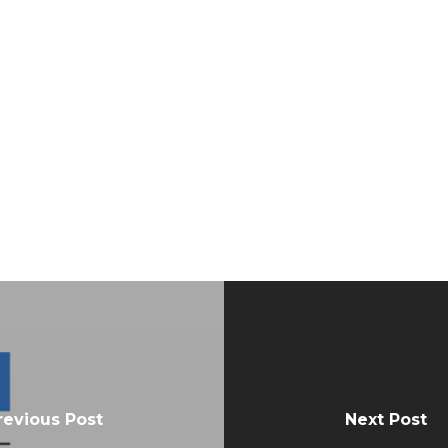
revious Post
Next Post