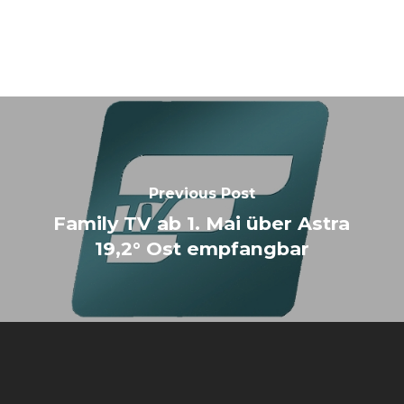
Previous Post
Family TV ab 1. Mai über Astra
19,2° Ost empfangbar