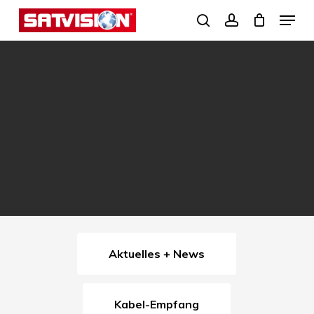
Skip
Menu
search
account
to
Close
main
Menu
content
Aktuelles + News
Kabel-Empfang