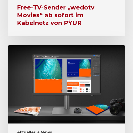
Free-TV-Sender „wedotv
Movies“ ab sofort im
Kabelnetz von PŸUR
Aktuelles + News