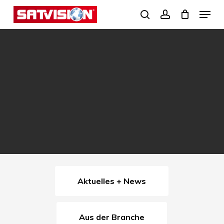
Skip
Menu
search
account
to
Close
main
Menu
content
Aktuelles + News
Aus der Branche