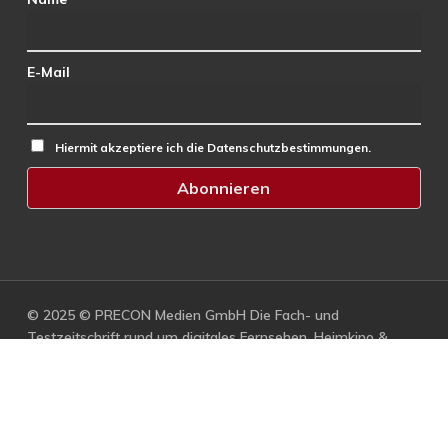
E-Mail
Hiermit akzeptiere ich die Datenschutzbestimmungen.
© 2025 © PRECON Medien GmbH Die Fach- und
Testzeitschrift rund um digitales Fernsehen, Heimkino &
Multimedia.
facebook
RSS