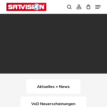
Skip
Menu
search
account
to
Close
main
Menu
content
Aktuelles + News
VoD Neuerscheinungen