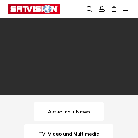
Skip
Menu
search
account
to
Close
main
Menu
content
Aktuelles + News
TV, Video und Multimedia