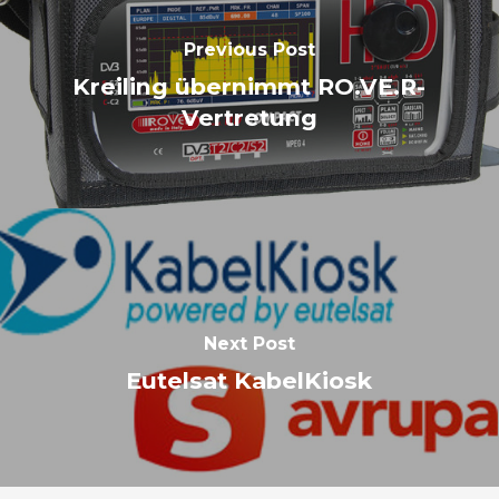
Previous Post
Kreiling übernimmt RO.VE.R-
Vertretung
Next Post
Eutelsat KabelKiosk