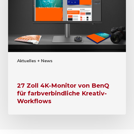
Aktuelles + News
27 Zoll 4K-Monitor von BenQ
für farbverbindliche Kreativ-
Workflows