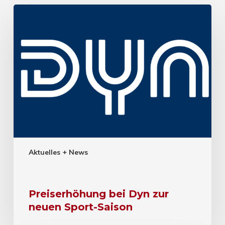
Aktuelles + News
Preiserhöhung bei Dyn zur
neuen Sport-Saison