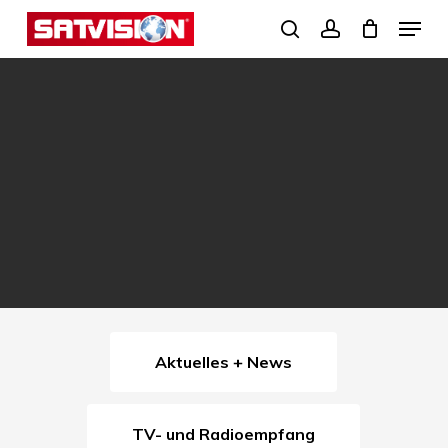
Skip
Menu
search
account
to
Close
main
Menu
content
Aktuelles + News
TV- und Radioempfang