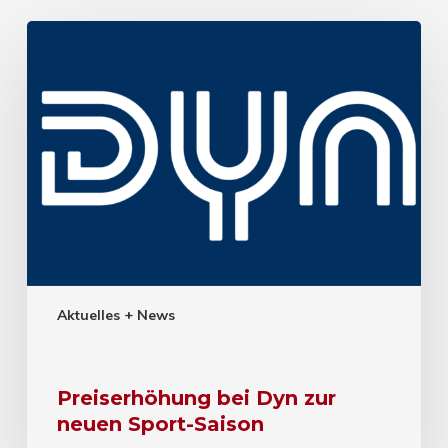
Aktuelles + News
Preiserhöhung bei Dyn zur
neuen Sport-Saison