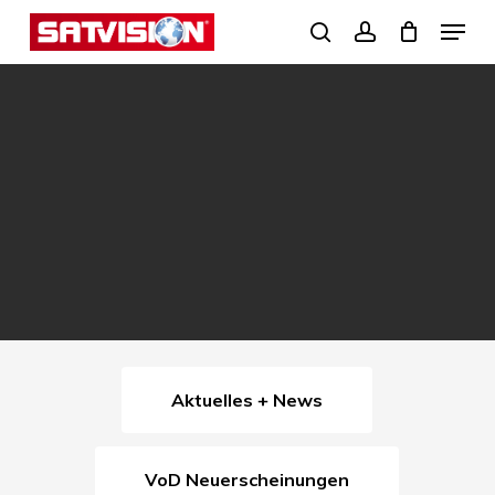
Skip
Menu
search
account
to
Close
main
Menu
content
Aktuelles + News
VoD Neuerscheinungen