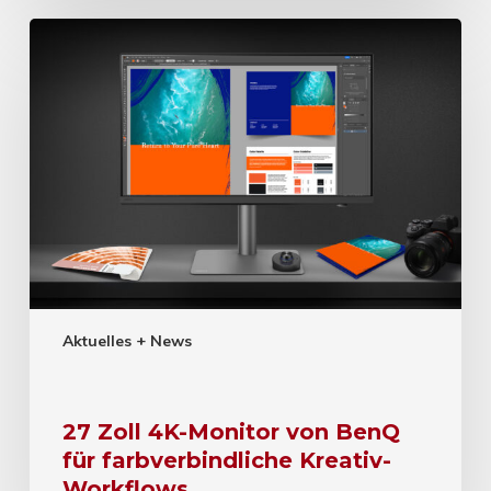
Aktuelles + News
27 Zoll 4K-Monitor von BenQ
für farbverbindliche Kreativ-
Workflows