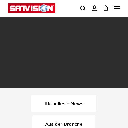
Skip
Menu
search
account
to
Close
main
Menu
content
Aktuelles + News
Aus der Branche