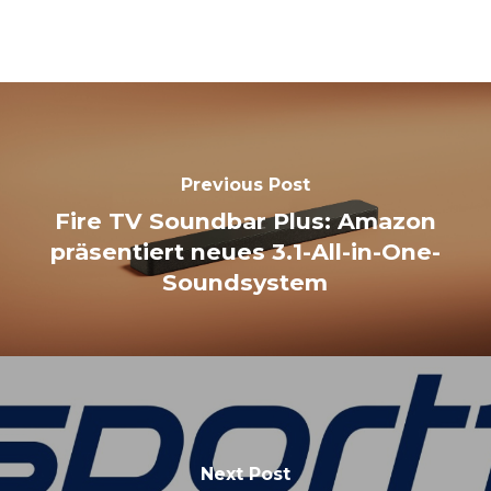
Previous Post
Fire TV Soundbar Plus: Amazon
präsentiert neues 3.1-All-in-One-
Soundsystem
Next Post