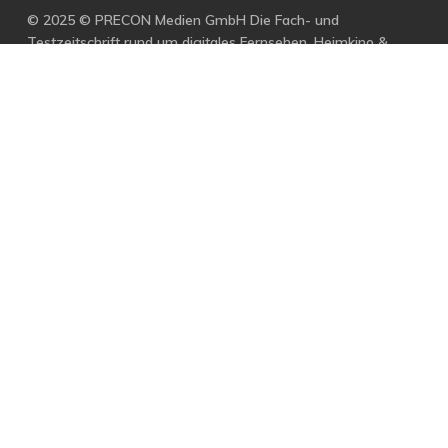
© 2025 © PRECON Medien GmbH Die Fach- und
Testzeitschrift rund um digitales Fernsehen, Heimkino &
Multimedia.
facebook
RSS