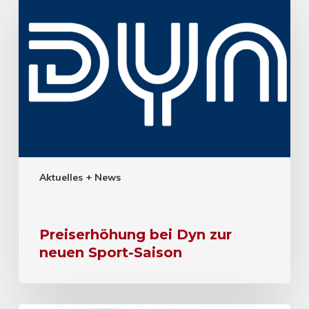
Aktuelles + News
Preiserhöhung bei Dyn zur
neuen Sport-Saison